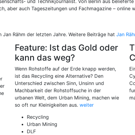
enschafts- und Technikjournalist. Von Berlin aus belieferte 
h, aber auch Tageszeitungen und Fachmagazine – online wie 
n Jan Rähm der letzten Jahre. Weitere Beiträge hat
Jan Räh
Feature: Ist das Gold oder
T
kann das weg?
C
Wenn Rohstoffe auf der Erde knapp werden,
Ei
ist das Recycling eine Alternative? Den
Cy
er
Unterschied zwischen Sinn, Unsinn und
Co
er
Machbarkeit der Rohstoffsuche in der
fu
he
urbanen Welt, dem Urban Mining, machen wie
ma
so oft nur Kleinigkeiten aus.
weiter
Recycling
Urban Mining
DLF