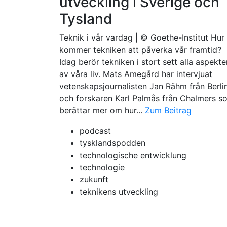
utveckling i Sverige och
Tysland
Teknik i vår vardag | © Goethe-Institut Hur
kommer tekniken att påverka vår framtid?
Idag berör tekniken i stort sett alla aspekte
av våra liv. Mats Amegård har intervjuat
vetenskapsjournalisten Jan Rähm från Berli
och forskaren Karl Palmås från Chalmers s
berättar mer om hur...
Zum Beitrag
podcast
tysklandspodden
technologische entwicklung
technologie
zukunft
teknikens utveckling