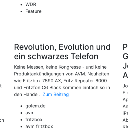
WDR
Feature
Revolution, Evolution und
P
ein schwarzes Telefon
G
J
Keine Messen, keine Kongresse - und keine
A
Produktankündigungen von AVM. Neuheiten
wie Fritzbox 7590 AX, Fritz Repeater 6000
t
Jo
und Fritzfon C6 Black kommen einfach so in
Ei
den Handel.
Zum Beitrag
Ap
golem.de
An
avm
iP
fritzbox
ch
Ab
avm fritzbox
Ki