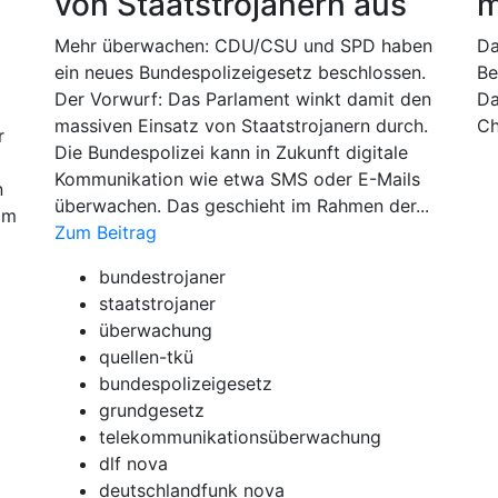
von Staatstrojanern aus
m
Mehr überwachen: CDU/CSU und SPD haben
Da
ein neues Bundespolizeigesetz beschlossen.
Be
Der Vorwurf: Das Parlament winkt damit den
Da
massiven Einsatz von Staatstrojanern durch.
Ch
r
Die Bundespolizei kann in Zukunft digitale
Kommunikation wie etwa SMS oder E-Mails
n
überwachen. Das geschieht im Rahmen der...
om
Zum Beitrag
bundestrojaner
staatstrojaner
überwachung
quellen-tkü
bundespolizeigesetz
grundgesetz
telekommunikationsüberwachung
dlf nova
deutschlandfunk nova