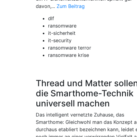
davon,...
Zum Beitrag
dlf
ransomware
it-sicherheit
it-security
ransomware terror
ransomware krise
Thread und Matter solle
die Smarthome-Technik
universell machen
Das intelligent vernetzte Zuhause, das
Smarthome: Gleichwohl man das Konzept a
durchaus etabliert bezeichnen kann, leidet 
noch immer an einer verwirrenden Vielfalt 